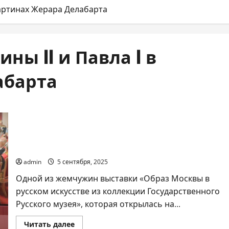
картинах Жерара Делабарта
ны II и Павла I в
абарта
Москва времен Екатерины II и Павла I в
картинах Жерара Делабарта
admin
5 сентября, 2025
Одной из жемчужин выставки «Образ Москвы в
русском искусстве из коллекции Государственного
Русского музея», которая открылась на...
Прочитать
Читать далее