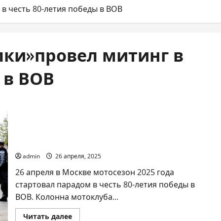
в честь 80-летия победы в ВОВ
лки»провел митинг в
 в ВОВ
Мотоклуб «Ночные волки»провел митинг в
честь 80-летия победы в ВОВ
admin
26 апреля, 2025
26 апреля в Москве мотосезон 2025 года
стартовал парадом в честь 80-летия победы в
ВОВ. Колонна мотоклуба...
Прочитать
Читать далее