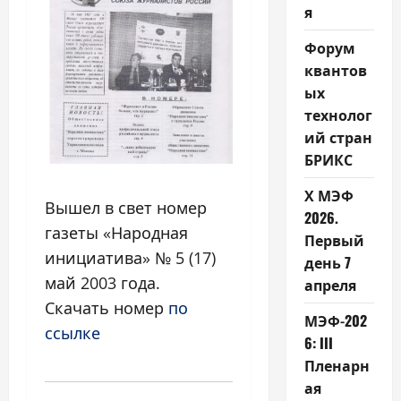
я
Форум
квантов
ых
технолог
ий стран
БРИКС
Х МЭФ
Вышел в свет номер
2026.
газеты «Народная
Первый
инициатива» № 5 (17)
день 7
май 2003 года.
апреля
Скачать номер
по
МЭФ-202
ссылке
6: III
Пленарн
ая