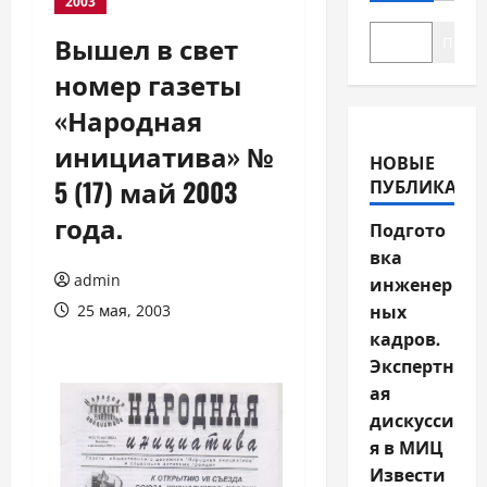
2003
Вышел в свет
Поиск
номер газеты
«Народная
инициатива» №
НОВЫЕ
5 (17) май 2003
ПУБЛИКАЦИ
года.
Подгото
вка
admin
инженер
ных
25 мая, 2003
кадров.
Экспертн
ая
дискусси
я в МИЦ
Извести