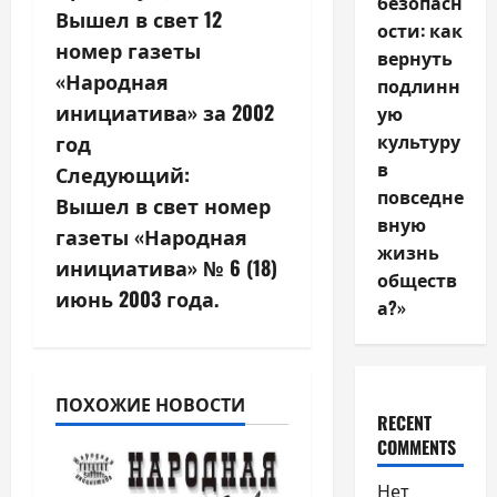
безопасн
Вышел в свет 12
а
ости: как
номер газеты
вернуть
в
«Народная
подлинн
инициатива» за 2002
ую
и
культуру
год
в
г
Следующий:
повседне
Вышел в свет номер
а
вную
газеты «Народная
жизнь
ц
инициатива» № 6 (18)
обществ
июнь 2003 года.
а?»
и
я
з
ПОХОЖИЕ НОВОСТИ
RECENT
COMMENTS
а
Нет