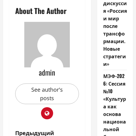
дискусси
About The Author
я «Россия
и мир
после
трансфо
рмации.
Новые
стратеги
и»
admin
МЭФ-202
6: Сессия
See author's
№10
posts
«Культур
а как
основа
национа
льной
Н
Предыдущий