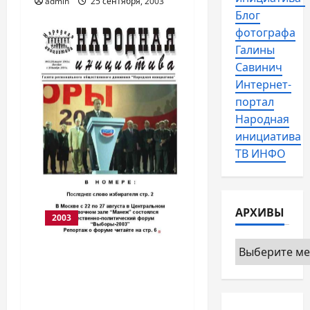
admin
25 сентября, 2003
Блог
фотографа
Галины
Савинич
Интернет-
портал
Народная
инициатива
ТВ ИНФО
АРХИВЫ
2003
Архивы
Вышел в свет
номер газеты
«Народная