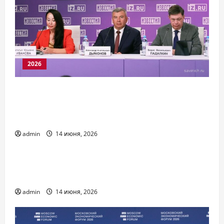
2026
Подготовка инженерных кадров.
Экспертная дискуссия в МИЦ
Известия
admin
14 июня, 2026
2026
Форум квантовых технологий стран
БРИКС
admin
14 июня, 2026