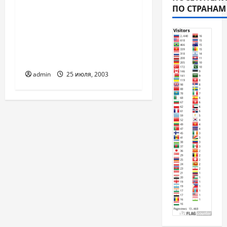
Вышел в свет
ПО СТРАНАМ
номер газеты
«Народная
инициатива» № 7
(19) июль 2003 года.
admin
25 июля, 2003